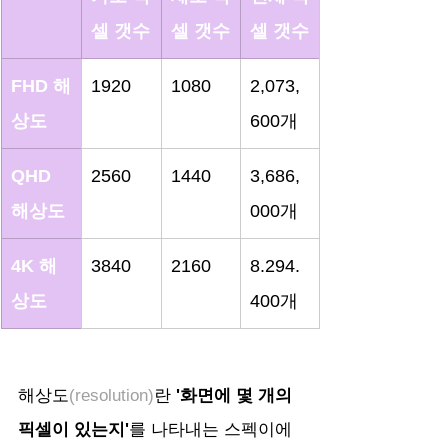
셀 갯수
셀 갯수
셀 갯수
FHD 해
1920
1080
2,073,
상도
600개
QHD 
2560
1440
3,686,
해상도
000개
4K 해
3840
2160
8.294.
상도
400개
해상도
(resolution)
란 
'화면에 몇 개의 
픽셀이 있는지'
를 나타내는 스펙이에