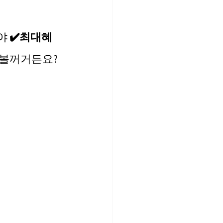
야 
✔️최대혜
볼꺼거든요? 