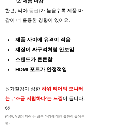
	② 제품 마감
한편, 티어
(등급)
가 높을수록 제품 마
감이 더 훌륭한 경향이 있어요.
제품 사이에 유격이 적음
재질이 싸구려처럼 안보임
스탠드가 튼튼함
HDMI 포트가 안정적임
원가절감이 심한 
하위 티어의 모니터
는 , '조금 저렴하다'는 느낌
이 듭니다.
🙁
(다만, MSI(4 티어)는 최근 마감에 대한 불만이 줄어든 
편)