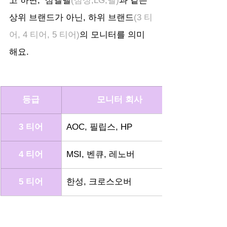
고 하면,  삼엘델
(삼성,LG,델)
과 같은 
상위 브랜드가 아닌, 하위 브랜드
(3 티
어, 4 티어, 5 티어)
의 모니터를 의미
해요.
등급
모니터 회사
3 티어
AOC, 필립스, HP
4 티어
MSI, 벤큐, 레노버
5 티어
한성, 크로스오버