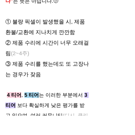
다"
는 뜻은 아닙니다.🫤
① 불량 픽셀이 발생했을 시, 제품 
환불/교환에 지나치게 깐깐함  
② 제품 수리에 시간이 너무 오래걸
림
(2~4주)
③ 제품 수리를 했는데도 또 고장나
는 경우가 잦음
4 티어
, 
5 티어
는 이러한 부분에서 
3 
티어
 보다 확실하게 낮은 평가를 받
고 있으며, 여러 커뮤니티
(디시, 클리
앙, 퀘이사존)
에서 
동일한 문제점이 