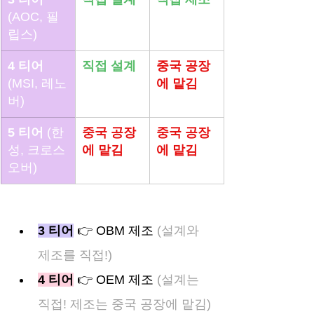
(AOC, 필
립스)
4 티어
직접 설계
중국 공장
(MSI, 레노
에 맡김
버)
5 티어
 (한
중국 공장
중국 공장
성, 크로스
에 맡김
에 맡김
오버)
3 티어
 👉 OBM 제조
 (설계와 
제조를 직접!)
4 티어
 👉 OEM 제조 
(설계는 
직접! 제조는 중국 공장에 맡김)