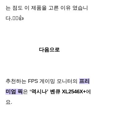
는 점도 이 제품을 고른 이유 였습니
다.🙂‍↕️👍
다음으로
추천하는 FPS 게이밍 모니터의 
프리
미엄 픽
은 
‘역시나’ 벤큐 XL2546X+
에
요.