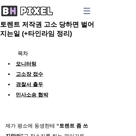
토렌트 저작권 고소 당하면 벌어
지는일 (+타인라임 정리)
목차
모니터링
고소장 접수
경찰서 출두
민사소송 협박
제가 평소에 동생한테
 “토렌트 좀 쓰