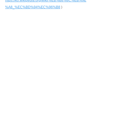
https://ko.wikipedia.org/wiki/%EB%B8%8C%EB%9E
%A8_%EC%BD%94%EC%96%B8
 )