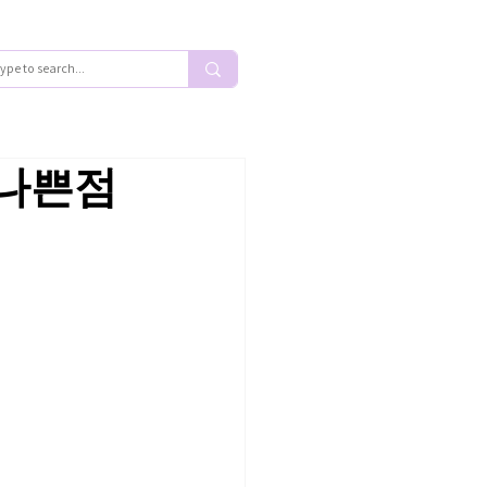
· 나쁜점