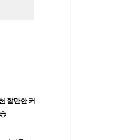
천 할만한 커
😎