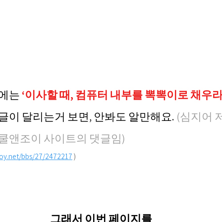
상에는
‘이사할 때, 컴퓨터 내부를 뽁뽁이로 채우라
글이 달리는거 보면, 안봐도 알만해요. 
(심지어 
쿨앤조이 사이트의 댓글임)
joy.net/bbs/27/2472217
 )
그래서 이번 페이지를