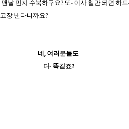
 맨날 먼지 수북하구요? 또- 이사 철만 되면 하
 고장 낸다니까요? 
네, 여러분들도 
다- 똑같죠?