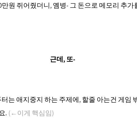
10만원 쥐어줬더니, 옘병- 그 돈으로 메모리 추가
근데, 또-
퓨터는 애지중지 하는 주제에, 할줄 아는건 게임 
요. 
(←이게 핵심임)