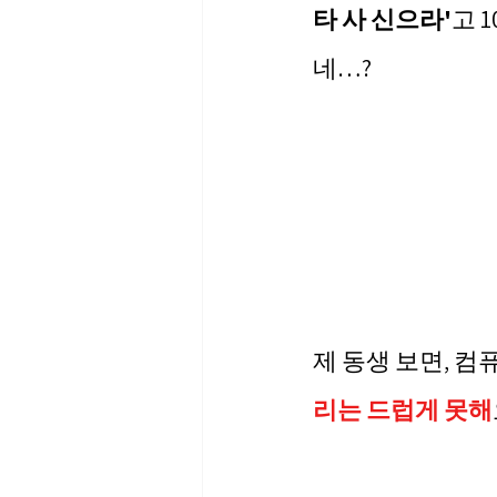
타 사 신으라'
고 
네…?
제 동생 보면, 컴
리는 드럽게 못해