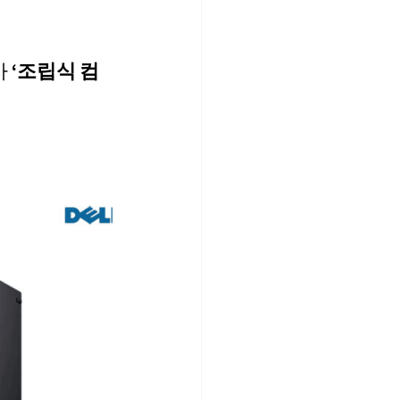
가
 ‘조립식 컴