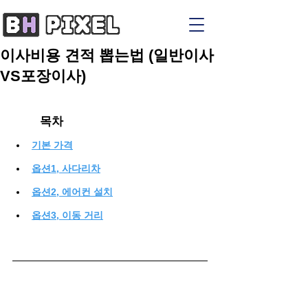
이사비용 견적 뽑는법 (일반이사
VS포장이사)
목차
기본 가격
옵션1, 사다리차
옵션2, 에어컨 설치
옵션3, 이동 거리