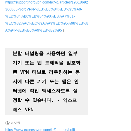
https://support.nordvpn.com/hc/ko/articles/19618692
366865-NordVPN-%EB%B6%84%ED%95%A0-
%ED%84%B0%EB%84%90%EB%A7%81-
%EC%82%AC%EC%9A%A9%ED%95%98%EB%8
A%94-%EB%B0%A9%EB%B2%95
 )
분할 터널링을 사용하면 일부 
기기 또는 앱 트래픽을 암호화
된 VPN 터널로 라우팅하는 동
시에 다른 기기 또는 앱은 인
터넷에 직접 액세스하도록 설
정할 수 있습니다.
 - 익스프
레스 VPN
(참고자료 :  
https://www.expressvpn.com/kr/features/split-