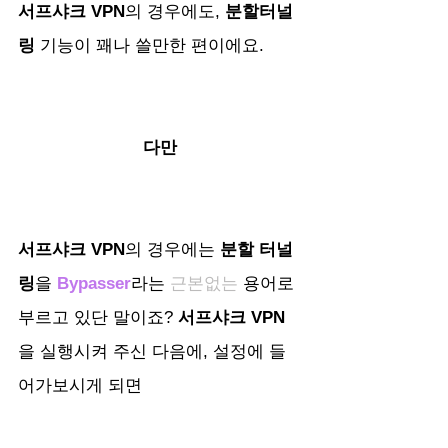
서프샤크 VPN
의 경우에도, 
분할터널
링
 기능이 꽤나 쓸만한 편이에요.
다만
서프샤크 VPN
의 경우에는 
분할 터널
링
을 
Bypasser
라는 
근본없는
 용어로 
부르고 있단 말이죠? 
서프샤크 VPN
을 실행시켜 주신 다음에, 설정에 들
어가보시게 되면