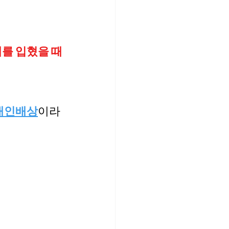
를 입혔을 때
대인배상
이라